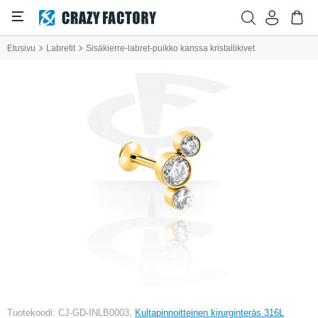
Etusivu
Labretit
Sisäkierre-labret-puikko kanssa kristallikivet
Tuotekoodi: CJ-GD-INLB0003,
Kultapinnoitteinen kirurginteräs 316L