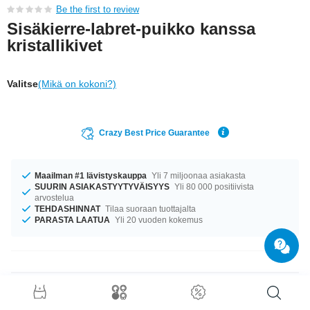
Be the first to review
Sisäkierre-labret-puikko kanssa
kristallikivet
Valitse
(Mikä on kokoni?)
Crazy Best Price Guarantee
Maailman #1 lävistyskauppa
Yli 7 miljoonaa asiakasta
SUURIN ASIAKASTYYTYVÄISYYS
Yli 80 000 positiivista
arvostelua
TEHDASHINNAT
Tilaa suoraan tuottajalta
PARASTA LAATUA
Yli 20 vuoden kokemus
Tuotetiedot
Saatavilla koossa 1.2 mm. Oli kokosi mikä tahansa, meiltä löytyy.