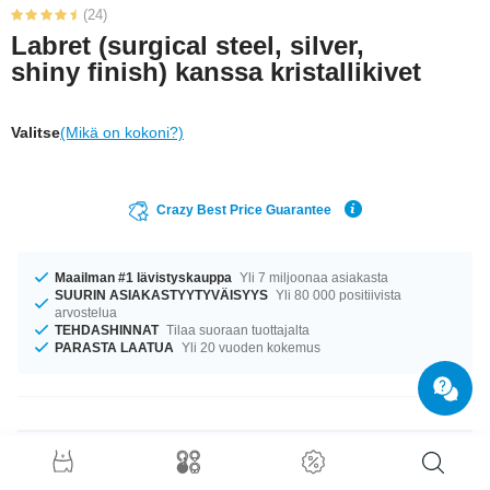
(24)
Labret (surgical steel, silver,
shiny finish) kanssa kristallikivet
Valitse
(Mikä on kokoni?)
Crazy Best Price Guarantee
Maailman #1 lävistyskauppa
Yli 7 miljoonaa asiakasta
SUURIN ASIAKASTYYTYVÄISYYS
Yli 80 000 positiivista
arvostelua
TEHDASHINNAT
Tilaa suoraan tuottajalta
PARASTA LAATUA
Yli 20 vuoden kokemus
Tuotetiedot
Tuote odottaa sinua ko’oissa 1.2 mm ja 1.6 mm. Varastossa on