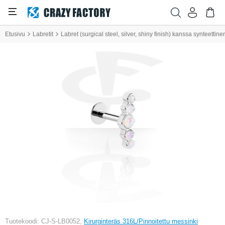
Etusivu
Labretit
Labret (surgical steel, silver, shiny finish) kanssa synteettine
Tuotekoodi: CJ-S-LB0052,
Kirurginteräs 316L/Pinnoitettu messinki