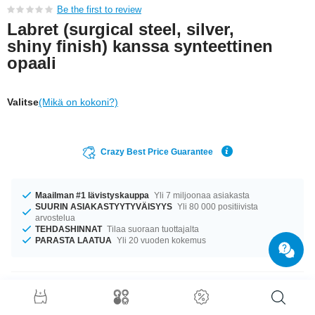
Be the first to review
Labret (surgical steel, silver,
shiny finish) kanssa synteettinen
opaali
Valitse
(Mikä on kokoni?)
Crazy Best Price Guarantee
Maailman #1 lävistyskauppa
Yli 7 miljoonaa asiakasta
SUURIN ASIAKASTYYTYVÄISYYS
Yli 80 000 positiivista
arvostelua
TEHDASHINNAT
Tilaa suoraan tuottajalta
PARASTA LAATUA
Yli 20 vuoden kokemus
Tuotetiedot