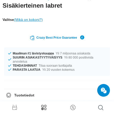
Sisäkierteinen labret
Valitse
(Mikä on kokoni?)
Crazy Best Price Guarantee
Maailman #1 lävistyskauppa
Yli 7 miljoonaa asiakasta
SUURIN ASIAKASTYYTYVÄISYYS
Yli 80 000 positiivista
arvostelua
TEHDASHINNAT
Tilaa suoraan tuottajalta
PARASTA LAATUA
Yli 20 vuoden kokemus
Tuotetiedot
Saatavilla koossa 1.2 mm. Oli kokosi mikä tahansa, meiltä löytyy.
Saatavana pituuksissa 5 mm–12 mm. erittäin elegantti tuote, joka sinun
on vain saatava!