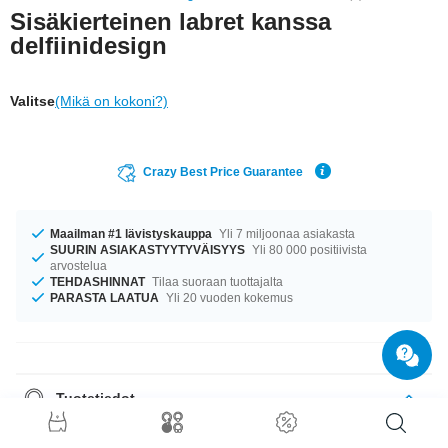
Sisäkierteinen labret kanssa
delfiinidesign
Valitse
(Mikä on kokoni?)
Crazy Best Price Guarantee
Maailman #1 lävistyskauppa
Yli 7 miljoonaa asiakasta
SUURIN ASIAKASTYYTYVÄISYYS
Yli 80 000 positiivista
arvostelua
TEHDASHINNAT
Tilaa suoraan tuottajalta
PARASTA LAATUA
Yli 20 vuoden kokemus
Tuotetiedot
Tuote odottaa sinua koossa 1.2 mm. Valittavanasi ovat pituudet 5 mm–12
mm. Tilaa nyt, älä missaa