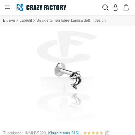
Etusivu
Labretit
Sisäkierteinen labret kanssa delfiinidesign
Tuotekoodi: INMLBS290,
Kirurginteräs 316L
(2)