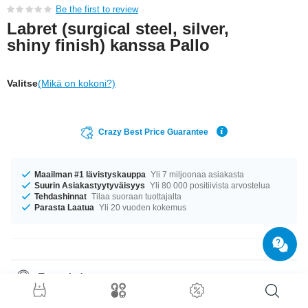
Be the first to review
Labret (surgical steel, silver,
shiny finish) kanssa Pallo
Valitse
(Mikä on kokoni?)
Crazy Best Price Guarantee
Maailman #1 lävistyskauppa
Yli 7 miljoonaa asiakasta
Suurin Asiakastyytyväisyys
Yli 80 000 positiivista arvostelua
Tehdashinnat
Tilaa suoraan tuottajalta
Parasta Laatua
Yli 20 vuoden kokemus
Tuotetiedot
Saatavilla koossa 1.6 mm. Oli kokosi mikä tahansa, meiltä löytyy.
Saatavana pituuksissa 4 mm–24 mm. Saatavilla olevat yhteensopivat