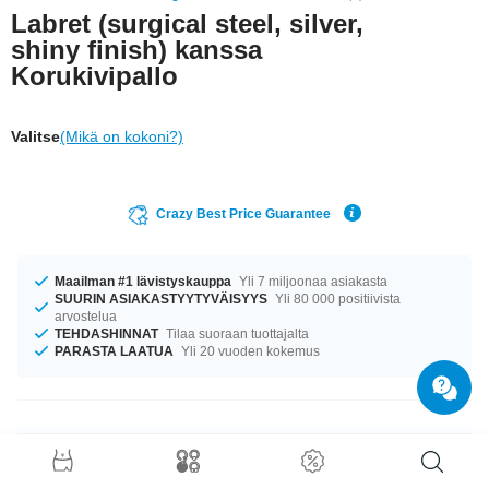
Labret (surgical steel, silver,
shiny finish) kanssa
Korukivipallo
Valitse
(Mikä on kokoni?)
Crazy Best Price Guarantee
Maailman #1 lävistyskauppa
Yli 7 miljoonaa asiakasta
SUURIN ASIAKASTYYTYVÄISYYS
Yli 80 000 positiivista
arvostelua
TEHDASHINNAT
Tilaa suoraan tuottajalta
PARASTA LAATUA
Yli 20 vuoden kokemus
Tuotetiedot