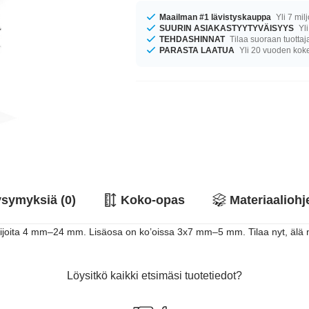
Maailman #1 lävistyskauppa
Yli 7 mil
SUURIN ASIAKASTYYTYVÄISYYS
Yli
TEHDASHINNAT
Tilaa suoraan tuottaj
PARASTA LAATUA
Yli 20 vuoden ko
symyksiä (0)
Koko-opas
Materiaaliohj
sijoita 4 mm–24 mm. Lisäosa on ko’oissa 3x7 mm–5 mm. Tilaa nyt, älä
Löysitkö kaikki etsimäsi tuotetiedot?