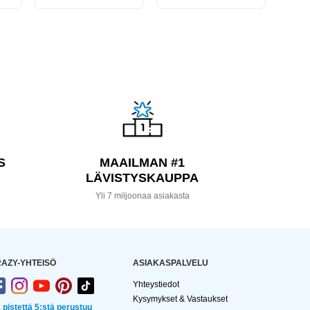
S
MAAILMAN #1
LÄVISTYSKAUPPA
a
Yli 7 miljoonaa asiakasta
AZY-YHTEISÖ
ASIAKASPALVELU
Yhteystiedot
Kysymykset & Vastaukset
2 pistettä 5:stä perustuu