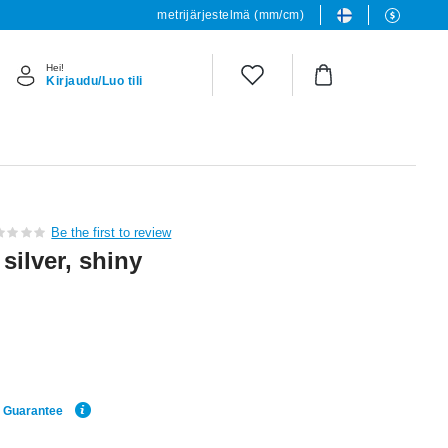
metrijärjestelmä (mm/cm)
Hei!
Kirjaudu/Luo tili
Be the first to review
 silver, shiny
e Guarantee