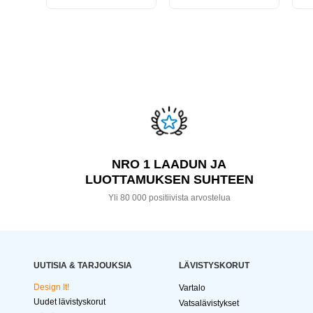
NRO 1 LAADUN JA
LUOTTAMUKSEN SUHTEEN
Yli 80 000 positiivista arvostelua
UUTISIA & TARJOUKSIA
LÄVISTYSKORUT
Design It!
Vartalo
Uudet lävistyskorut
Vatsalävistykset