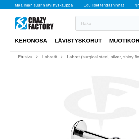
Maailman suurin lävistyskauppa
Edulliset tehdashinnat
Nr
KEHONOSA
LÄVISTYSKORUT
MUOTIKO
Etusivu
Labretit
Labret (surgical steel, silver, shiny fi