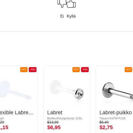
Ei
Kyllä
HOT
-50%
HOT
-50%
HOT
Flexible Labret Pin (acrylic, various colours)
Labret
yli
Bioflex/Kirurginteräs 316L
Titaani ASTM F136
,29
$13,90
$5,49
1,15
$6,95
$2,75