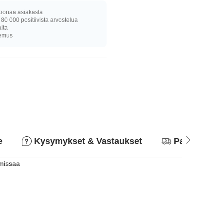
joonaa asiakasta
 80 000 positiivista arvostelua
alta
kemus
e
Kysymykset & Vastaukset
Palautusk
 missaa