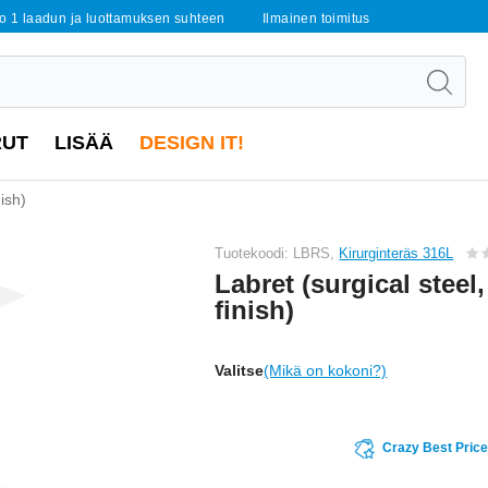
o 1 laadun ja luottamuksen suhteen
Ilmainen toimitus
RUT
LISÄÄ
DESIGN IT!
nish)
Tuotekoodi: LBRS,
Kirurginteräs 316L
Labret (surgical steel,
finish)
Valitse
(Mikä on kokoni?)
Crazy Best Pric