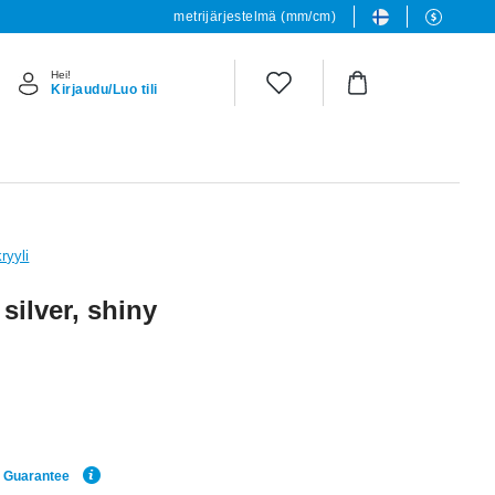
metrijärjestelmä (mm/cm)
Hei!
Kirjaudu/Luo tili
ryyli
 silver, shiny
e Guarantee