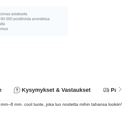
joonaa asiakasta
 80 000 positiivista arvostelua
alta
kemus
e
Kysymykset & Vastaukset
Palautusk
 mm–8 mm. cool tuote, joka luo nostetta mihin tahansa lookiin!