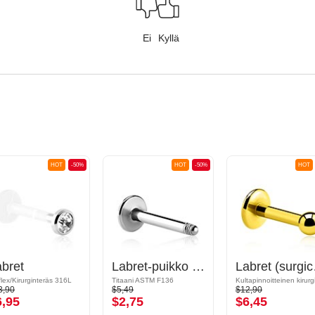
Ei
Kyllä
HOT
-50%
HOT
-50%
HOT
bret
Labret-puikko (titaani, kiiltävä pinta)
Labret (s
flex/Kirurginteräs 316L
Titaani ASTM F136
3,90
$5,49
$12,90
6,95
$2,75
$6,45