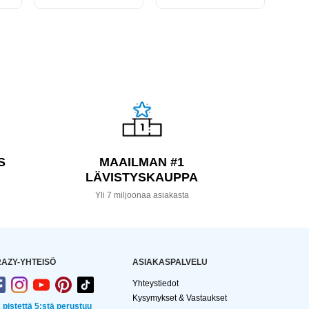
S
MAAILMAN #1
LÄVISTYSKAUPPA
a
Yli 7 miljoonaa asiakasta
AZY-YHTEISÖ
ASIAKASPALVELU
Yhteystiedot
Kysymykset & Vastaukset
2 pistettä 5:stä perustuu