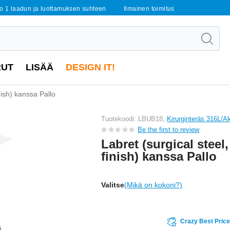
o 1 laadun ja luottamuksen suhteen
Ilmainen toimitus
RUT
LISÄÄ
DESIGN IT!
inish) kanssa Pallo
Tuotekoodi: LBUB18,
Kirurginteräs 316L/Ak
Be the first to review
Labret (surgical steel,
finish) kanssa Pallo
Valitse
(Mikä on kokoni?)
Crazy Best Pric