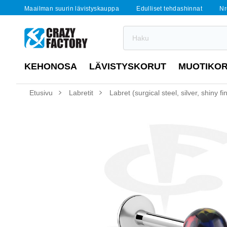
Maailman suurin lävistyskauppa
Edulliset tehdashinnat
Nr
KEHONOSA
LÄVISTYSKORUT
MUOTIKO
Etusivu
Labretit
Labret (surgical steel, silver, shiny f