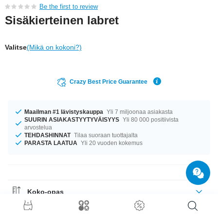
Be the first to review
Sisäkierteinen labret
Valitse
(Mikä on kokoni?)
Crazy Best Price Guarantee
Maailman #1 lävistyskauppa
Yli 7 miljoonaa asiakasta
SUURIN ASIAKASTYYTYVÄISYYS
Yli 80 000 positiivista
arvostelua
TEHDASHINNAT
Tilaa suoraan tuottajalta
PARASTA LAATUA
Yli 20 vuoden kokemus
Koko-opas
Materiaaliohje