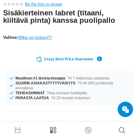
Be the first to review
Sisäkierteinen labret (titaani,
kiiltävä pinta) kanssa puolipallo
Valitse
(Mikä on kokoni?)
Crazy Best Price Guarantee
Maailman #1 lävistyskauppa
Yli 7 miljoonaa asiakasta
SUURIN ASIAKASTYYTYVÄISYYS
Yli 80 000 positiivista
arvostelua
TEHDASHINNAT
Tilaa suoraan tuottajalta
PARASTA LAATUA
Yli 20 vuoden kokemus
Tuotetiedot
Meillä on saatavilla kokoa 1.6 mm. Täydellinen kumppani eri tilanteisiin...