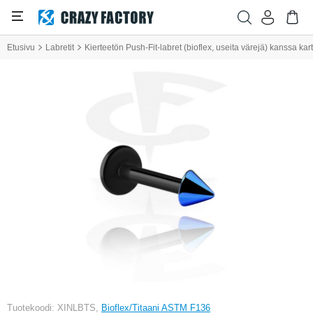
Etusivu
Labretit
Kierteetön Push-Fit-labret (bioflex, useita värejä) kanssa kart
Tuotekoodi: XINLBTS,
Bioflex/Titaani ASTM F136