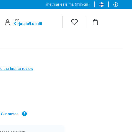
metrijärjestelmä (mm/cm)
Hei!
Kirjaudu/Luo tili
e the first to review
e Guarantee