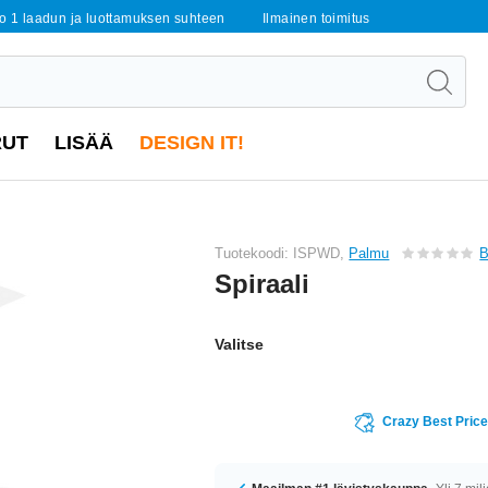
o 1 laadun ja luottamuksen suhteen
Ilmainen toimitus
RUT
LISÄÄ
DESIGN IT!
Tuotekoodi: ISPWD,
Palmu
B
Spiraali
Valitse
Crazy Best Pric