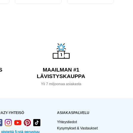
S
MAAILMAN #1
LÄVISTYSKAUPPA
a
Yli 7 miljoonaa asiakasta
AZY-YHTEISÖ
ASIAKASPALVELU
Yhteystiedot
Kysymykset & Vastaukset
2 pistettä 5:stä perustuu