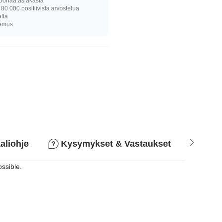
joonaa asiakasta
 80 000 positiivista arvostelua
alta
kemus
aliohje
Kysymykset & Vastaukset
Pala
ossible.