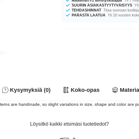
Maailman #1 lävistyskauppa
Yli 7 mil
SUURIN ASIAKASTYYTYVÄISYYS
Yli
TEHDASHINNAT
Tilaa suoraan tuottaj
PARASTA LAATUA
Yli 20 vuoden ko
Kysymyksiä (0)
Koko-opas
Materia
 items are handmade, so slight variations in size, shape and color are p
Löysitkö kaikki etsimäsi tuotetiedot?