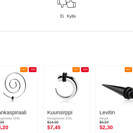
Ei
Kyllä
HOT
-50%
HOT
-50%
HOT
nkaspiraali
Kuunsirppi
Levitin
urginteräs 316L
Kirurginteräs 316L
Akryyli
,39
$14,90
$4,59
3,20
$7,45
$2,30