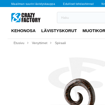
Maailman suurin lävistyskauppa
Edulliset tehdashinnat
Nr
KEHONOSA
LÄVISTYSKORUT
MUOTIKO
Etusivu
Venyttimet
Spiraali