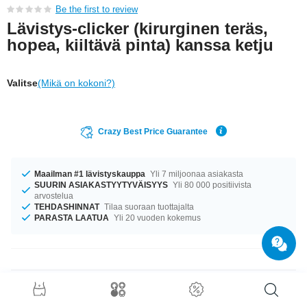
Be the first to review
Lävistys-clicker (kirurginen teräs,
hopea, kiiltävä pinta) kanssa ketju
Valitse
(Mikä on kokoni?)
Crazy Best Price Guarantee
Maailman #1 lävistyskauppa
Yli 7 miljoonaa asiakasta
SUURIN ASIAKASTYYTYVÄISYYS
Yli 80 000 positiivista
arvostelua
TEHDASHINNAT
Tilaa suoraan tuottajalta
PARASTA LAATUA
Yli 20 vuoden kokemus
Tuotetiedot
Täydellinen kumppani eri tilanteisiin... Saatavilla ko’oissa 0.8 mm–2.5