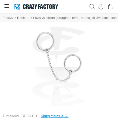
Etusivu
Renkaat
Lävistys-clicker (kirurginen teräs, hopea, kiiltävä pinta) kan
Tuotekoodi: BCSH-CH1,
Kirurginteräs 316L