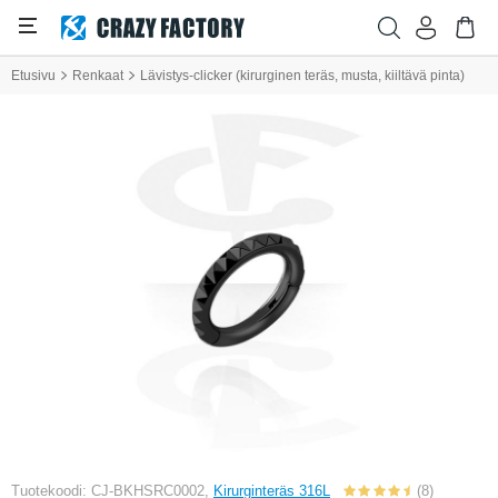
Etusivu
Renkaat
Lävistys-clicker (kirurginen teräs, musta, kiiltävä pinta)
Tuotekoodi: CJ-BKHSRC0002,
Kirurginteräs 316L
(8)