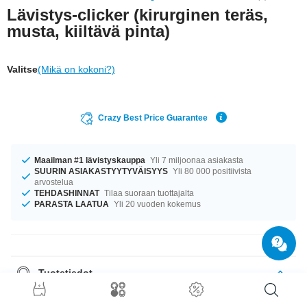
Lävistys-clicker (kirurginen teräs,
musta, kiiltävä pinta)
Valitse
(Mikä on kokoni?)
Crazy Best Price Guarantee
Maailman #1 lävistyskauppa
Yli 7 miljoonaa asiakasta
SUURIN ASIAKASTYYTYVÄISYYS
Yli 80 000 positiivista
arvostelua
TEHDASHINNAT
Tilaa suoraan tuottajalta
PARASTA LAATUA
Yli 20 vuoden kokemus
Tuotetiedot
Tuote odottaa sinua koossa 1.2 mm. Saatavana halkaisijoilla 6 mm ja 12
mm. tyylikäs tuote, joka on kuin juuri sinulle tehty!