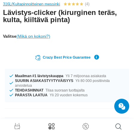
316L/Kultapinnoitteinen messinki
(4)
Lävistys-clicker (kirurginen teräs,
kulta, kiiltävä pinta)
Valitse
(Mikä on kokoni?)
Crazy Best Price Guarantee
Maailman #1 lävistyskauppa
Yli 7 miljoonaa asiakasta
SUURIN ASIAKASTYYTYVÄISYYS
Yli 80 000 positiivista
arvostelua
TEHDASHINNAT
Tilaa suoraan tuottajalta
PARASTA LAATUA
Yli 20 vuoden kokemus
Tuotetiedot
Saatavilla koossa 1.2 mm. Oli kokosi mikä tahansa, meiltä löytyy.