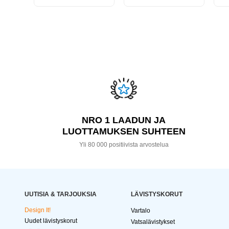
NRO 1 LAADUN JA
LUOTTAMUKSEN SUHTEEN
Yli 80 000 positiivista arvostelua
UUTISIA & TARJOUKSIA
LÄVISTYSKORUT
Design It!
Vartalo
Uudet lävistyskorut
Vatsalävistykset