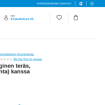
metrijärjestelmä (mm/cm)
Hei!
Kirjaudu/Luo tili
innoitteinen kirurginteräs
Be the first to review
ginen teräs,
inta) kanssa