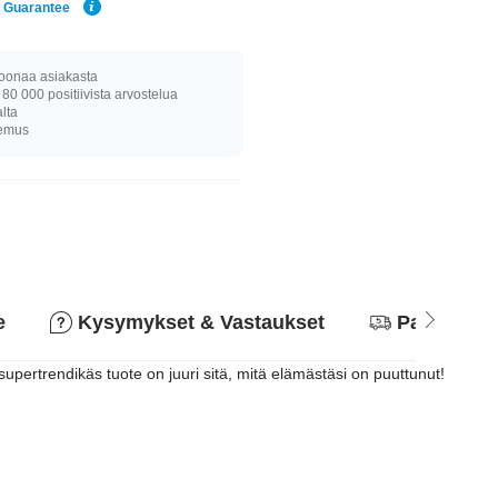
e Guarantee
joonaa asiakasta
 80 000 positiivista arvostelua
alta
kemus
e
Kysymykset & Vastaukset
Palautusk
supertrendikäs tuote on juuri sitä, mitä elämästäsi on puuttunut!