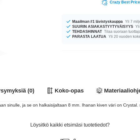
Crazy Best Pric
Maailman #1 lävistyskauppa
Yli 7 mil
SUURIN ASIAKASTYYTYVÄISYYS
Yli
TEHDASHINNAT
Tilaa suoraan tuottaj
PARASTA LAATUA
Yli 20 vuoden ko
symyksiä (0)
Koko-opas
Materiaaliohj
an sinulle, ja se on halkaisijaltaan 8 mm. Ihanan kiven väri on Crystal. 
Löysitkö kaikki etsimäsi tuotetiedot?