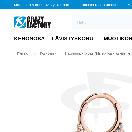
Maailman suurin lävistyskauppa
Edulliset tehdashinnat
Nr
KEHONOSA
LÄVISTYSKORUT
MUOTIKO
Etusivu
Renkaat
Lävistys-clicker (kirurginen teräs, ruu