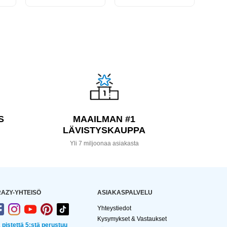
S
MAAILMAN #1
LÄVISTYSKAUPPA
a
Yli 7 miljoonaa asiakasta
AZY-YHTEISÖ
ASIAKASPALVELU
Yhteystiedot
Kysymykset & Vastaukset
2 pistettä 5:stä perustuu