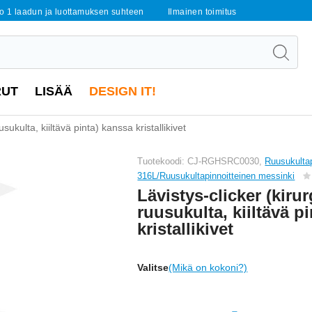
o 1 laadun ja luottamuksen suhteen
Ilmainen toimitus
RUT
LISÄÄ
DESIGN IT!
sukulta, kiiltävä pinta) kanssa kristallikivet
Tuotekoodi: CJ-RGHSRC0030,
Ruusukultap
316L/Ruusukultapinnoitteinen messinki
Lävistys-clicker (kirur
ruusukulta, kiiltävä p
kristallikivet
Valitse
(Mikä on kokoni?)