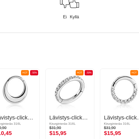
Ei
Kyllä
HOT
-50%
HOT
-50%
HOT
Lävistys-clicker (kirurginen teräs, hopea, kiiltävä pinta)
Lävistys-clicker (kirurginen teräs, hopea, kiiltävä pinta) kanssa kristallikivet
Lävistys-clicker (kirurginen te
urginteräs 316L
Kirurginteräs 316L
Kirurginteräs 316L
0,90
$31,90
$31,90
10,45
$15,95
$15,95