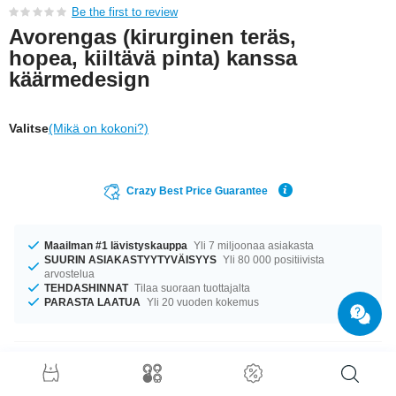
Be the first to review
Avorengas (kirurginen teräs,
hopea, kiiltävä pinta) kanssa
käärmedesign
Valitse
(Mikä on kokoni?)
Crazy Best Price Guarantee
Maailman #1 lävistyskauppa
Yli 7 miljoonaa asiakasta
SUURIN ASIAKASTYYTYVÄISYYS
Yli 80 000 positiivista
arvostelua
TEHDASHINNAT
Tilaa suoraan tuottajalta
PARASTA LAATUA
Yli 20 vuoden kokemus
Tuotetiedot