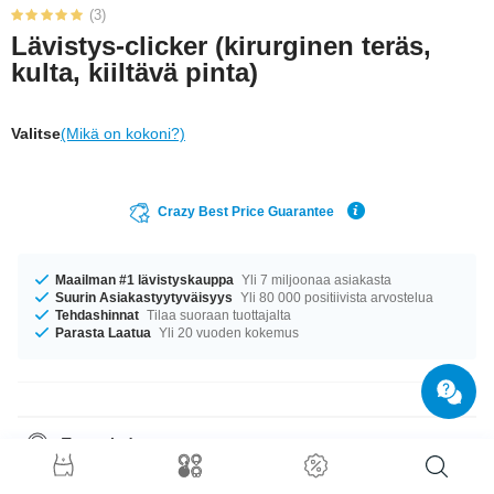
(3)
Lävistys-clicker (kirurginen teräs,
kulta, kiiltävä pinta)
Valitse
(Mikä on kokoni?)
Crazy Best Price Guarantee
Maailman #1 lävistyskauppa
Yli 7 miljoonaa asiakasta
Suurin Asiakastyytyväisyys
Yli 80 000 positiivista arvostelua
Tehdashinnat
Tilaa suoraan tuottajalta
Parasta Laatua
Yli 20 vuoden kokemus
Tuotetiedot
Tuote odottaa sinua koossa 1.2 mm. Varastossa on halkaisijoita 8 mm ja
10 mm. charmantti tuote suoraan lyömättömän laadun lähteiltä. Hanki