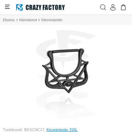
Etusivu
Nännikorut
Nänninipistin
Tuotekoodi: BKSCNC17,
Kirurginteräs 316L