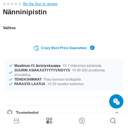
Be the first to review
Nänninipistin
Valitse
Crazy Best Price Guarantee
Maailman #1 lävistyskauppa
Yli 7 miljoonaa asiakasta
SUURIN ASIAKASTYYTYVÄISYYS
Yli 80 000 positiivista
arvostelua
TEHDASHINNAT
Tilaa suoraan tuottajalta
PARASTA LAATUA
Yli 20 vuoden kokemus
Tuotetiedot
Tuote odottaa sinua koossa 1.6 mm. Saatavana pituudessa 16 mm.
uniikki huippuluokan tuote lyömättömään hintaan!