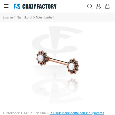
Etusivu
Nännikorut
Nännibarbell
Tuotekoodi: CJ-RGSCNS0043,
Ruusukultapinnoitteinen kirurginteräs