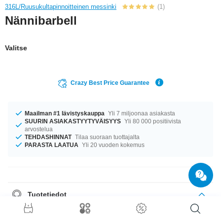
316L/Ruusukultapinnoitteinen messinki
(1)
Nännibarbell
Valitse
Crazy Best Price Guarantee
Maailman #1 lävistyskauppa
Yli 7 miljoonaa asiakasta
SUURIN ASIAKASTYYTYVÄISYYS
Yli 80 000 positiivista
arvostelua
TEHDASHINNAT
Tilaa suoraan tuottajalta
PARASTA LAATUA
Yli 20 vuoden kokemus
Tuotetiedot
Saatavilla koossa 1.6 mm. Oli kokosi mikä tahansa, meiltä löytyy.
Saatavana pituuksissa 10 mm–18 mm. Tilaa nyt, älä missaa