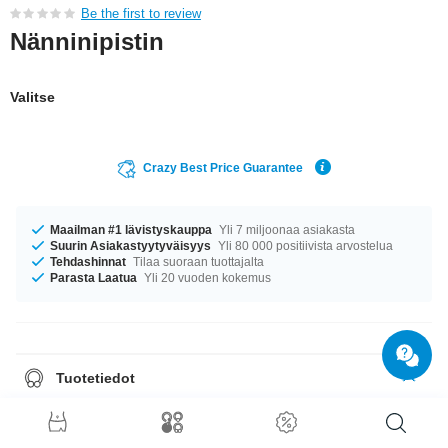
Be the first to review
Nänninipistin
Valitse
Crazy Best Price Guarantee
Maailman #1 lävistyskauppa
Yli 7 miljoonaa asiakasta
Suurin Asiakastyytyväisyys
Yli 80 000 positiivista arvostelua
Tehdashinnat
Tilaa suoraan tuottajalta
Parasta Laatua
Yli 20 vuoden kokemus
Tuotetiedot
Tuote odottaa sinua koossa 1.6 mm. Oli kokosi mikä tahansa, meiltä
löytyy. Saatavana pituuksissa 14 mm ja 16 mm. huippu tuote suoraan
lyömättömän laadun lähteiltä. Hanki omasi nyt!