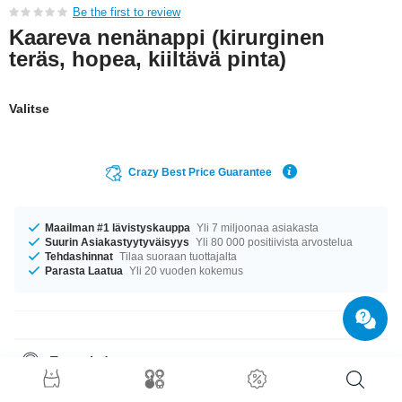
Be the first to review
Kaareva nenänappi (kirurginen
teräs, hopea, kiiltävä pinta)
Valitse
Crazy Best Price Guarantee
Maailman #1 lävistyskauppa
Yli 7 miljoonaa asiakasta
Suurin Asiakastyytyväisyys
Yli 80 000 positiivista arvostelua
Tehdashinnat
Tilaa suoraan tuottajalta
Parasta Laatua
Yli 20 vuoden kokemus
Tuotetiedot
Meillä on saatavilla kokoa 0.8 mm. Saatavilla pituudessa 6.5 mm. kuuma
tuote, joka on kuin juuri sinulle tehty!