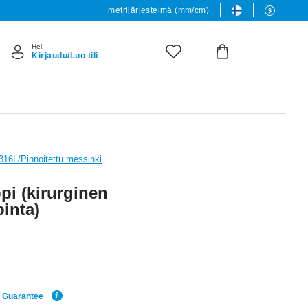
metrijärjestelmä (mm/cm)
Hei!
Kirjaudu/Luo tili
 316L/Pinnoitettu messinki
i (kirurginen
pinta)
e Guarantee