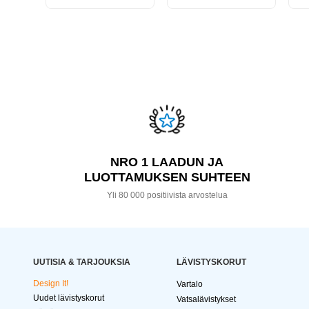
NRO 1 LAADUN JA
LUOTTAMUKSEN SUHTEEN
Yli 80 000 positiivista arvostelua
UUTISIA & TARJOUKSIA
LÄVISTYSKORUT
Design It!
Vartalo
Uudet lävistyskorut
Vatsalävistykset