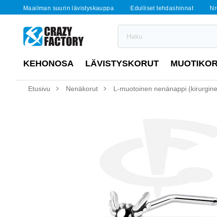
Maailman suurin lävistyskauppa
Edulliset tehdashinnat
Nr
KEHONOSA
LÄVISTYSKORUT
MUOTIKO
Etusivu
Nenäkorut
L-muotoinen nenänappi (kirurginen