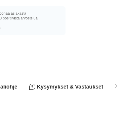
joonaa asiakasta
0 positiivista arvostelua
s
aliohje
Kysymykset & Vastaukset
Pala