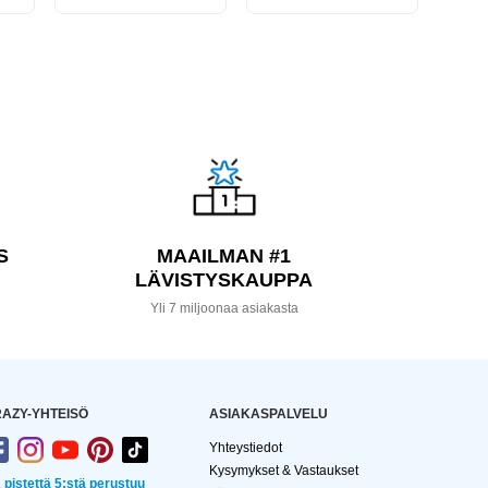
S
MAAILMAN #1
LÄVISTYSKAUPPA
a
Yli 7 miljoonaa asiakasta
AZY-YHTEISÖ
ASIAKASPALVELU
Yhteystiedot
Kysymykset & Vastaukset
2 pistettä 5:stä perustuu