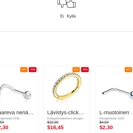
Ei
Kyllä
HOT
-50%
HOT
-50%
HOT
Kaareva nenänappi (kirurginen teräs, hopea, kiiltävä pinta) kanssa kristallikivi
Lävistys-clicker (kirurginen teräs, kulta, kiiltävä pinta) kanssa kristallikivet
L-muotoinen nenänappi (kirurginen ter
urginteräs 316L
Kultapinnoitteinen kirurginteräs 316L
Kirurginteräs 316L
,59
$32,90
$4,59
2,30
$16,45
$2,30