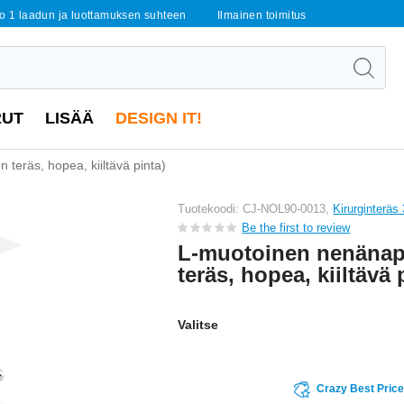
o 1 laadun ja luottamuksen suhteen
Ilmainen toimitus
RUT
LISÄÄ
DESIGN IT!
 teräs, hopea, kiiltävä pinta)
Tuotekoodi: CJ-NOL90-0013,
Kirurginteräs
Be the first to review
L-muotoinen nenänapp
teräs, hopea, kiiltävä 
Valitse
Crazy Best Pric