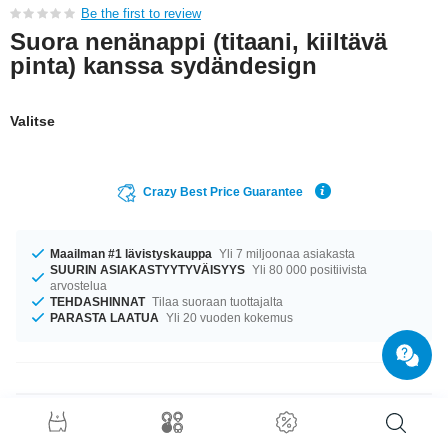
Be the first to review
Suora nenänappi (titaani, kiiltävä
pinta) kanssa sydändesign
Valitse
Crazy Best Price Guarantee
Maailman #1 lävistyskauppa
Yli 7 miljoonaa asiakasta
SUURIN ASIAKASTYYTYVÄISYYS
Yli 80 000 positiivista
arvostelua
TEHDASHINNAT
Tilaa suoraan tuottajalta
PARASTA LAATUA
Yli 20 vuoden kokemus
Tuotetiedot
Tuote odottaa sinua ko’oissa 0.8 mm ja 1.0 mm. Tuotetta on saatavilla 6