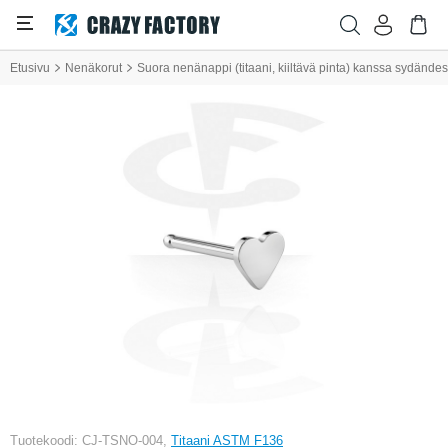
Etusivu
Nenäkorut
Suora nenänappi (titaani, kiiltävä pinta) kanssa sydände
Tuotekoodi: CJ-TSNO-004,
Titaani ASTM F136