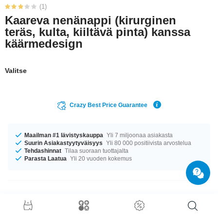
(1)
Kaareva nenänappi (kirurginen
teräs, kulta, kiiltävä pinta) kanssa
käärmedesign
Valitse
Crazy Best Price Guarantee
Maailman #1 lävistyskauppa
Yli 7 miljoonaa asiakasta
Suurin Asiakastyytyväisyys
Yli 80 000 positiivista arvostelua
Tehdashinnat
Tilaa suoraan tuottajalta
Parasta Laatua
Yli 20 vuoden kokemus
Tuotetiedot