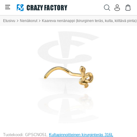
Etusivu
Nenäkorut
Kaareva nenänappi (kirurginen teräs, kulta, kiiltävä pin
Tuotekoodi: GPSCNO51,
Kultapinnoitteinen kirurginteräs 316L