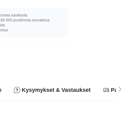
joonaa asiakasta
 80 000 positiivista arvostelua
alta
kemus
e
Kysymykset & Vastaukset
Palautusk