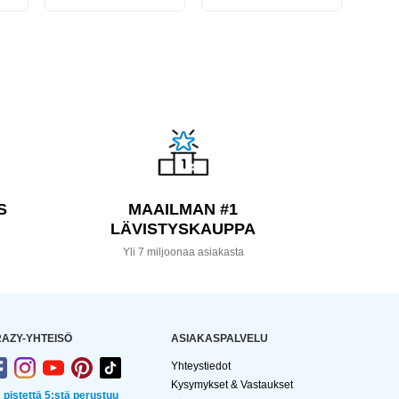
S
MAAILMAN #1
LÄVISTYSKAUPPA
a
Yli 7 miljoonaa asiakasta
AZY-YHTEISÖ
ASIAKASPALVELU
Yhteystiedot
Kysymykset & Vastaukset
2 pistettä 5:stä perustuu