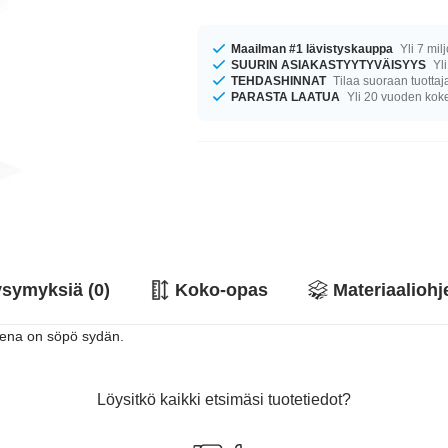
Maailman #1 lävistyskauppa
Yli 7 mil
SUURIN ASIAKASTYYTYVÄISYYS
Yli
TEHDASHINNAT
Tilaa suoraan tuottaj
PARASTA LAATUA
Yli 20 vuoden ko
symyksiä (0)
Koko-opas
Materiaaliohj
teena on söpö sydän.
Löysitkö kaikki etsimäsi tuotetiedot?