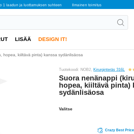
o 1 laadun ja luottamuksen suhteen
Ilmainen toimitus
RUT
LISÄÄ
DESIGN IT!
, hopea, kiiltävä pinta) kanssa sydänlisäosa
Tuotekoodi: NOB2,
Kirurginteräs 316L
Suora nenänappi (kiru
hopea, kiiltävä pinta)
sydänlisäosa
Valitse
Crazy Best Pric