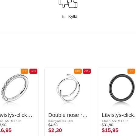
Ei
Kyllä
HOT
-50%
HOT
-50%
HOT
Lävistys-clicker (titaani, hopea, kiiltävä pinta) kanssa kristallikivet
Double nose ring (surgical steel, silver, shiny finish)
Lävistys-clicker (t
aani ASTM F136
Kirurginteräs 316L
Titaani ASTM F136
3,90
$4,59
$31,90
16,95
$2,30
$15,95