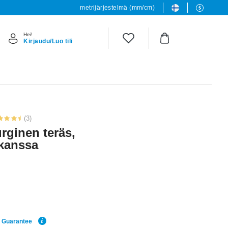
metrijärjestelmä (mm/cm)
Hei!
Kirjaudu/Luo tili
(3)
rginen teräs,
 kanssa
e Guarantee