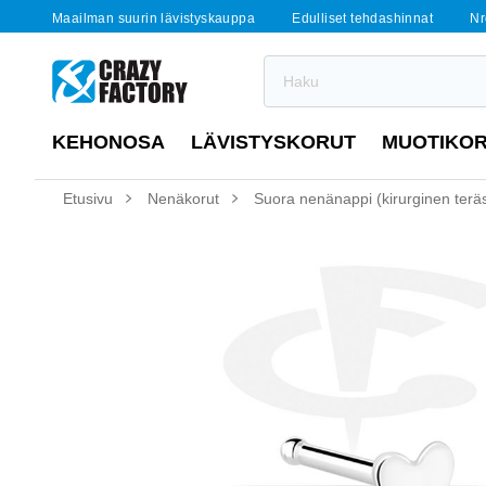
Maailman suurin lävistyskauppa
Edulliset tehdashinnat
Nr
KEHONOSA
LÄVISTYSKORUT
MUOTIKO
Etusivu
Nenäkorut
Suora nenänappi (kirurginen teräs