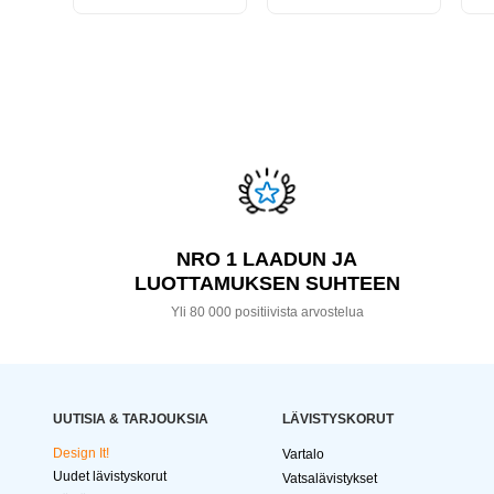
NRO 1 LAADUN JA
LUOTTAMUKSEN SUHTEEN
Yli 80 000 positiivista arvostelua
UUTISIA & TARJOUKSIA
LÄVISTYSKORUT
Design It!
Vartalo
Uudet lävistyskorut
Vatsalävistykset