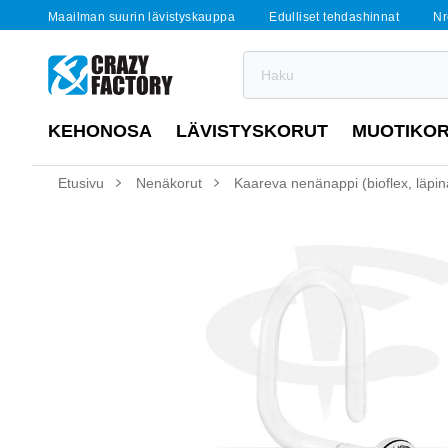
Maailman suurin lävistyskauppa
Edulliset tehdashinnat
Nr
KEHONOSA
LÄVISTYSKORUT
MUOTIKO
Etusivu
Nenäkorut
Kaareva nenänappi (bioflex, läpi