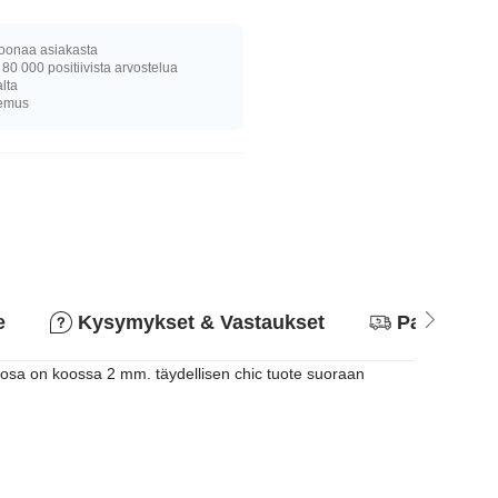
joonaa asiakasta
 80 000 positiivista arvostelua
alta
kemus
e
Kysymykset & Vastaukset
Palautusk
osa on koossa 2 mm. täydellisen chic tuote suoraan