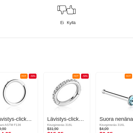
Ei
Kyllä
HOT
-50%
HOT
-50%
HOT
Lävistys-clicker (titaani, kiiltävä pinta)
Lävistys-clicker (kirurginen teräs, hopea, kiiltävä pinta) kanssa kristallikivet
aani ASTM F136
Kirurginteräs 316L
Kirurginteräs 316L
9,90
$31,90
$4,09