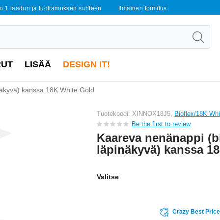
o 1 laadun ja luottamuksen suhteen
Ilmainen toimitus
RUT
LISÄÄ
DESIGN IT!
näkyvä) kanssa 18K White Gold
Tuotekoodi: XINNOX18J5,
Bioflex/18K Whi
Be the first to review
Kaareva nenänappi (bi
läpinäkyvä) kanssa 1
Valitse
Crazy Best Pric