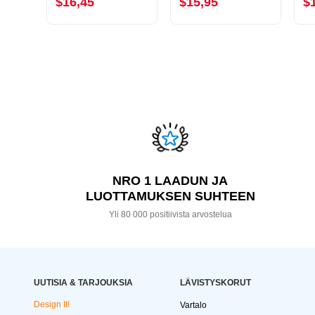
$16,45
$15,95
$
NRO 1 LAADUN JA
LUOTTAMUKSEN SUHTEEN
Yli 80 000 positiivista arvostelua
UUTISIA & TARJOUKSIA
LÄVISTYSKORUT
Design It!
Vartalo