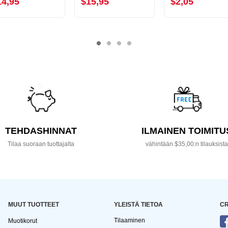
14,95
$15,95
$2,05
TEHDASHINNAT
ILMAINEN TOIMITU
Tilaa suoraan tuottajalta
vähintään $35,00:n tilauksist
MUUT TUOTTEET
YLEISTÄ TIETOA
CR
Tilaaminen
Muotikorut