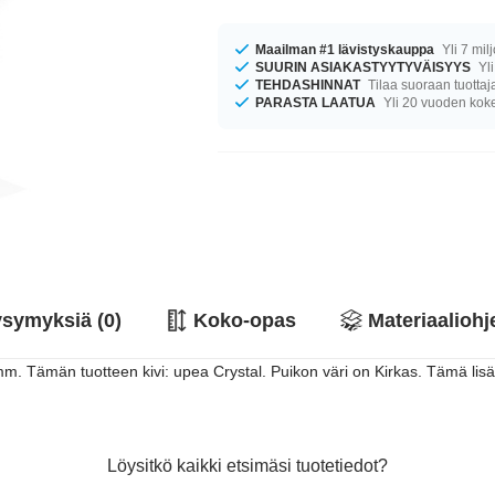
Maailman #1 lävistyskauppa
Yli 7 mil
SUURIN ASIAKASTYYTYVÄISYYS
Yli
TEHDASHINNAT
Tilaa suoraan tuottaj
PARASTA LAATUA
Yli 20 vuoden ko
symyksiä (0)
Koko-opas
Materiaaliohj
. Tämän tuotteen kivi: upea Crystal. Puikon väri on Kirkas. Tämä lisä
Löysitkö kaikki etsimäsi tuotetiedot?