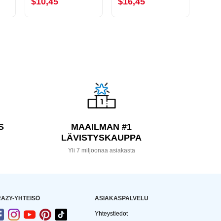
$10,45
$16,45
$15
S
MAAILMAN #1
LÄVISTYSKAUPPA
a
Yli 7 miljoonaa asiakasta
AZY-YHTEISÖ
ASIAKASPALVELU
Yhteystiedot