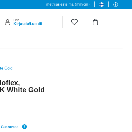
metrijärjestelmä (mm/cm)
Hei!
Kirjaudu/Luo tili
te Gold
oflex,
8K White Gold
e Guarantee