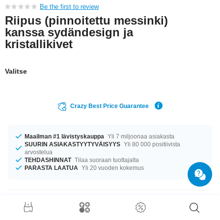
Be the first to review
Riipus (pinnoitettu messinki)
kanssa sydändesign ja
kristallikivet
Valitse
Crazy Best Price Guarantee
Maailman #1 lävistyskauppa
Yli 7 miljoonaa asiakasta
SUURIN ASIAKASTYYTYVÄISYYS
Yli 80 000 positiivista
arvostelua
TEHDASHINNAT
Tilaa suoraan tuottajalta
PARASTA LAATUA
Yli 20 vuoden kokemus
Tuotetiedot