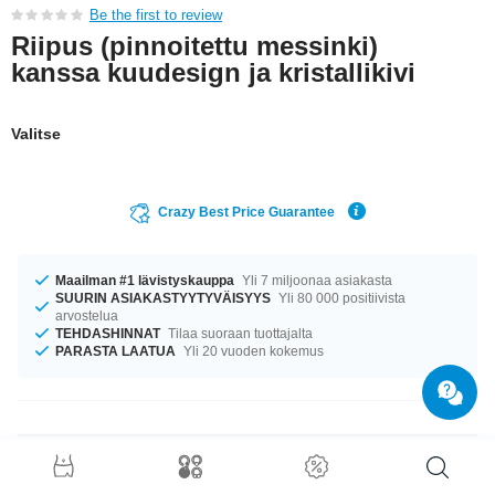
Be the first to review
Riipus (pinnoitettu messinki)
kanssa kuudesign ja kristallikivi
Valitse
Crazy Best Price Guarantee
Maailman #1 lävistyskauppa
Yli 7 miljoonaa asiakasta
SUURIN ASIAKASTYYTYVÄISYYS
Yli 80 000 positiivista
arvostelua
TEHDASHINNAT
Tilaa suoraan tuottajalta
PARASTA LAATUA
Yli 20 vuoden kokemus
Tuotetiedot
Valitse suosikkisi coolista kivivärivalikoimasta: Aquamarine–Rose.