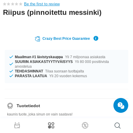
Be the first to review
Riipus (pinnoitettu messinki)
Crazy Best Price Guarantee
Maailman #1 lävistyskauppa
Yli 7 miljoonaa asiakasta
SUURIN ASIAKASTYYTYVÄISYYS
Yli 80 000 positiivista
arvostelua
TEHDASHINNAT
Tilaa suoraan tuottajalta
PARASTA LAATUA
Yli 20 vuoden kokemus
Tuotetiedot
kaunis tuote, joka sinun on vain saatava!
Koko-opas