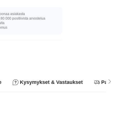
joonaa asiakasta
 80 000 positiivista arvostelua
alta
kemus
e
Kysymykset & Vastaukset
Palautusk