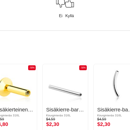
Ei
Kyllä
-50%
-50%
Sisäkierteinen labret-puikko (kirurginen teräs, kulta, kiiltävä pinta)
Sisäkierre-barbell-puikko
Sisäkierr
urginteräs 316L
Kirurginteräs 316L
Kirurginteräs 316L
,59
$4,59
$4,59
4,80
$2,30
$2,30