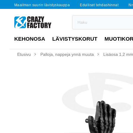
Maailman suurin lävistyskauppa
Edulliset tehdashinnat
Nr
KEHONOSA
LÄVISTYSKORUT
MUOTIKO
Etusivu
Palloja, nappeja ynnä muuta
Lisäosa 1,2 mm:n