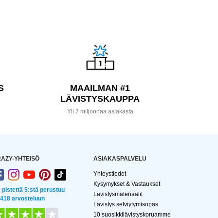
S
MAAILMAN #1
LÄVISTYSKAUPPA
a
Yli 7 miljoonaa asiakasta
AZY-YHTEISÖ
ASIAKASPALVELU
Yhteystiedot
Kysymykset & Vastaukset
2 pistettä 5:stä perustuu
Lävistysmateriaalit
 418 arvosteluun
Lävistys selviytymisopas
10 suosikkilävistyskoruamme