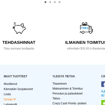
TEHDASHINNAT
ILMAINEN TOIMITU
Tilaa suoraan tuottajalta
vähintään $35,00:n tilauksist
MUUT TUOTTEET
YLEISTÄ TIETOA
CR
Tilaaminen
Muotikorut
Maksaminen & Toimitus
Kännykän Suojakuoret
4,
Peruutus ja palautukset
Lisää
87
Takuu
Design It!
Crazy Cash Points -pisteet
Lahjakortti