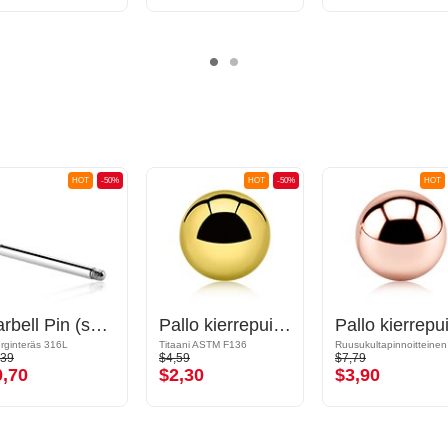
HOT
-50%
HOT
-50%
HOT
Barbell Pin (surgical steel, silver, shiny finish)
Pallo kierrepuikoille (titaani, kiiltävä pinta)
urginteräs 316L
Titaani ASTM F136
,39
$4,59
$7,79
0,70
$2,30
$3,90