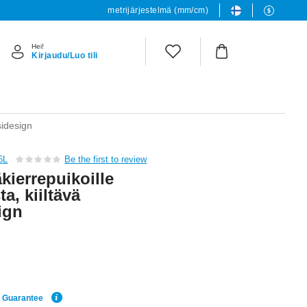
metrijärjestelmä (mm/cm)
Hei!
Kirjaudu/Luo tili
sidesign
6L
Be the first to review
kierrepuikoille
a, kiiltävä
ign
e Guarantee