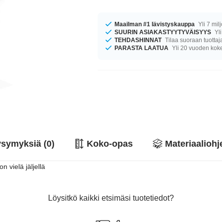
Maailman #1 lävistyskauppa
Yli 7 mil
SUURIN ASIAKASTYYTYVÄISYYS
Yli
TEHDASHINNAT
Tilaa suoraan tuottaj
PARASTA LAATUA
Yli 20 vuoden ko
symyksiä (0)
Koko-opas
Materiaaliohj
 vielä jäljellä
Löysitkö kaikki etsimäsi tuotetiedot?