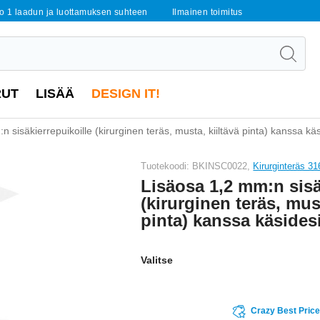
o 1 laadun ja luottamuksen suhteen
Ilmainen toimitus
RUT
LISÄÄ
DESIGN IT!
 sisäkierrepuikoille (kirurginen teräs, musta, kiiltävä pinta) kanssa kä
Tuotekoodi: BKINSC0022,
Kirurginteräs 31
Lisäosa 1,2 mm:n sisä
(kirurginen teräs, must
pinta) kanssa käsides
Valitse
Crazy Best Pric