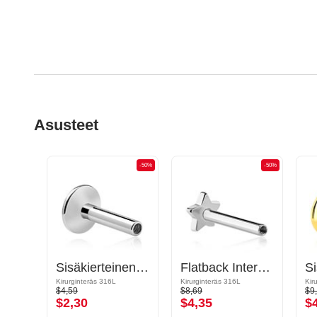
Asusteet
-50%
-50%
-50%
Ruuvattava tunneli (kirurginen teräs, hopea, kiiltävä pinta) kanssa reiät lisäosille
Sisäkierteinen labret-puikko (kirurginen teräs, hopea, kiiltävä pinta)
Flatback Internally Threaded Labret Pin (surgical steel, silver, shiny finish)
Kirurginteräs 316L
Kirurginteräs 316L
Kir
$4,59
$8,69
$9
$2,30
$4,35
$