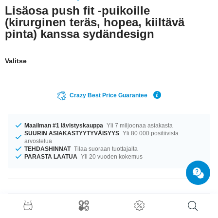
Lisäosa push fit -puikoille
(kirurginen teräs, hopea, kiiltävä
pinta) kanssa sydändesign
Valitse
Crazy Best Price Guarantee
Maailman #1 lävistyskauppa
Yli 7 miljoonaa asiakasta
SUURIN ASIAKASTYYTYVÄISYYS
Yli 80 000 positiivista
arvostelua
TEHDASHINNAT
Tilaa suoraan tuottajalta
PARASTA LAATUA
Yli 20 vuoden kokemus
Tuotetiedot