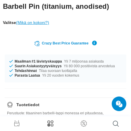
Barbell Pin (titanium, anodised)
Valitse
(Mikä on kokoni?)
Crazy Best Price Guarantee
Maailman #1 lävistyskauppa
Yli 7 miljoonaa asiakasta
Suurin Asiakastyytyväisyys
Yli 80 000 positiivista arvostelua
Tehdashinnat
Tilaa suoraan tuottajalta
Parasta Laatua
Yli 20 vuoden kokemus
Tuotetiedot
Perustuote: titaaninen barbelli-tappi monessa eri pituudessa,
paksuudessa ja värissä. Pakko saada!