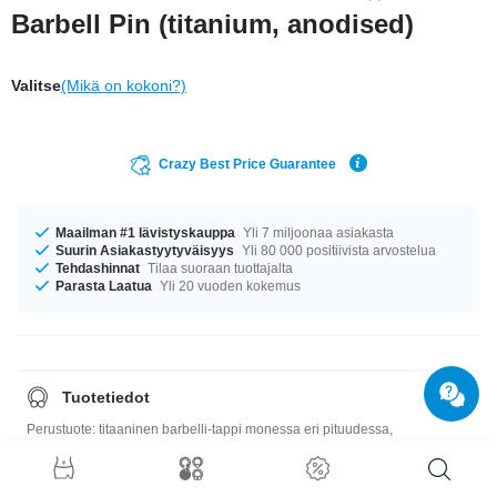
Barbell Pin (titanium, anodised)
Valitse
(Mikä on kokoni?)
Crazy Best Price Guarantee
Maailman #1 lävistyskauppa
Yli 7 miljoonaa asiakasta
Suurin Asiakastyytyväisyys
Yli 80 000 positiivista arvostelua
Tehdashinnat
Tilaa suoraan tuottajalta
Parasta Laatua
Yli 20 vuoden kokemus
Tuotetiedot
Perustuote: titaaninen barbelli-tappi monessa eri pituudessa,
paksuudessa ja värissä. Pakko saada!