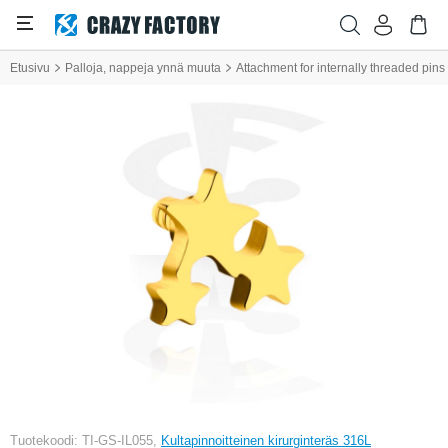
Etusivu
Palloja, nappeja ynnä muuta
Attachment for internally threaded pins 
Tuotekoodi: TI-GS-IL055,
Kultapinnoitteinen kirurginteräs 316L