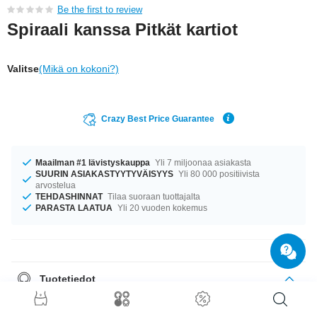
Be the first to review
Spiraali kanssa Pitkät kartiot
Valitse
(Mikä on kokoni?)
Crazy Best Price Guarantee
Maailman #1 lävistyskauppa
Yli 7 miljoonaa asiakasta
SUURIN ASIAKASTYYTYVÄISYYS
Yli 80 000 positiivista
arvostelua
TEHDASHINNAT
Tilaa suoraan tuottajalta
PARASTA LAATUA
Yli 20 vuoden kokemus
Tuotetiedot
Meillä on saatavilla kokoa 1.6 mm. Saatavana halkaisijoilla 8 mm ja 12
mm. Koko on 4x15 mm. raikas tuote on juuri sitä, mitä elämästäsi on