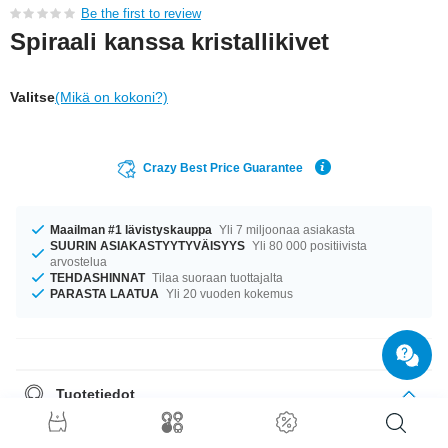
Be the first to review
Spiraali kanssa kristallikivet
Valitse
(Mikä on kokoni?)
Crazy Best Price Guarantee
Maailman #1 lävistyskauppa
Yli 7 miljoonaa asiakasta
SUURIN ASIAKASTYYTYVÄISYYS
Yli 80 000 positiivista
arvostelua
TEHDASHINNAT
Tilaa suoraan tuottajalta
PARASTA LAATUA
Yli 20 vuoden kokemus
Tuotetiedot
Meillä on kokoja 1.2 mm ja 1.6 mm – kumpi sopii paremmin? Täydellinen
kumppani eri tilanteisiin... Saatavilla halkaisijoilla 6 mm–12 mm. Kiven