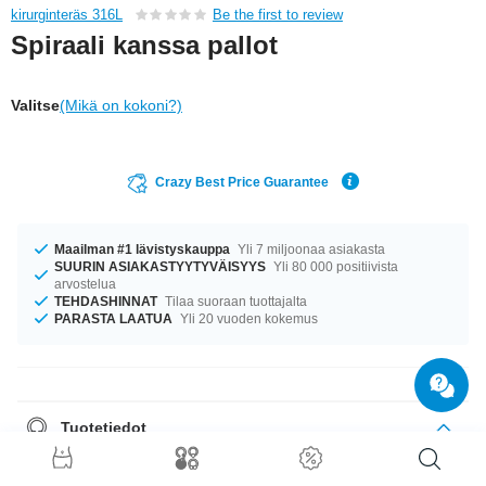
kirurginteräs 316L
Be the first to review
Spiraali kanssa pallot
Valitse
(Mikä on kokoni?)
Crazy Best Price Guarantee
Maailman #1 lävistyskauppa
Yli 7 miljoonaa asiakasta
SUURIN ASIAKASTYYTYVÄISYYS
Yli 80 000 positiivista
arvostelua
TEHDASHINNAT
Tilaa suoraan tuottajalta
PARASTA LAATUA
Yli 20 vuoden kokemus
Tuotetiedot
Oli kokosi mikä tahansa, meiltä löytyy. Saatavana ko’oissa 1.2 mm ja 1.6
mm. Saatavana halkaisijoilla 6 mm ja 12 mm. Pallokoot 3 mm–6 mm