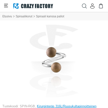
Etusivu
Spiraalikorut
Spiraali kanssa pallot
Tuotekoodi: SPIN-RGB,
Kirurginteräs 316L/Ruusukultapinnoitteinen