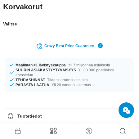
Korvakorut
Valitse
Crazy Best Price Guarantee
Maailman #1 lävistyskauppa
Yli 7 miljoonaa asiakasta
SUURIN ASIAKASTYYTYVÄISYYS
Yli 80 000 positiivista
arvostelua
TEHDASHINNAT
Tilaa suoraan tuottajalta
PARASTA LAATUA
Yli 20 vuoden kokemus
Tuotetiedot
Tuote myydään pareittain. Kun valitset määräksi 1, saat yhden parin
korviksia.