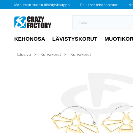
Maailman suurin lävistyskauppa
Edulliset tehdashinnat
Nr
KEHONOSA
LÄVISTYSKORUT
MUOTIKO
Etusivu
Korvakorut
Korvakorut