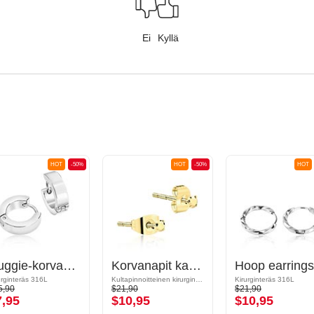
Ei
Kyllä
HOT
-50%
HOT
-50%
HOT
Huggie-korvakorut
Korvanapit kanssa kristallikivet
Hoop earrings
urginteräs 316L
Kultapinnoitteinen kirurginteräs 316L
Kirurginteräs 316L
5,90
$21,90
$21,90
7,95
$10,95
$10,95