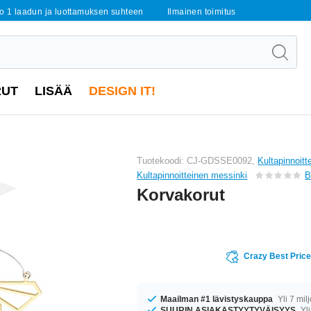
o 1 laadun ja luottamuksen suhteen
Ilmainen toimitus
RUT
LISÄÄ
DESIGN IT!
Tuotekoodi: CJ-GDSSE0092,
Kultapinnoitt
Kultapinnoitteinen messinki
B
Korvakorut
Crazy Best Pric
Maailman #1 lävistyskauppa
Yli 7 mil
SUURIN ASIAKASTYYTYVÄISYYS
Yli