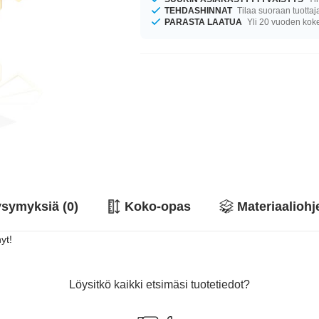
TEHDASHINNAT
Tilaa suoraan tuottaj
PARASTA LAATUA
Yli 20 vuoden ko
symyksiä (0)
Koko-opas
Materiaaliohj
yt!
Löysitkö kaikki etsimäsi tuotetiedot?