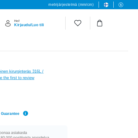
metrijärjestelmä (mm/cm)
Hei!
Kirjaudu/Luo tili
einen kirurginteräs 316L /
e the first to review
e Guarantee
joonaa asiakasta
 80 000 positiivista arvostelua