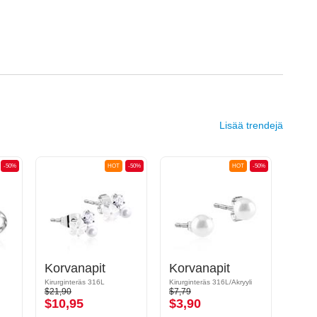
Lisää trendejä
-50%
HOT
-50%
HOT
-50%
Korvanapit
Korvanapit
Kirurginteräs 316L
Kirurginteräs 316L/Akryyli
Kirurg
$21,90
$7,79
$10,9
$10,95
$3,90
$5,