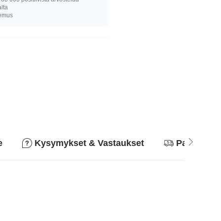
alta
kemus
e
Kysymykset & Vastaukset
Palautusk