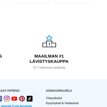
S
MAAILMAN #1
LÄVISTYSKAUPPA
a
Yli 7 miljoonaa asiakasta
AZY-YHTEISÖ
ASIAKASPALVELU
Yhteystiedot
Kysymykset & Vastaukset
2 pistettä 5:stä perustuu