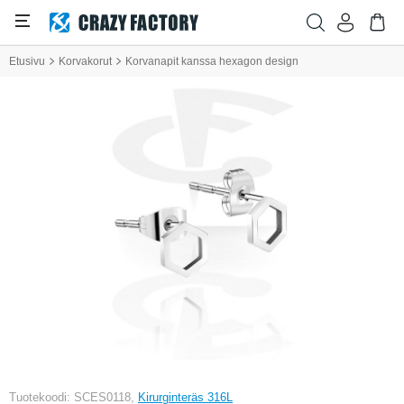
Etusivu
Korvakorut
Korvanapit kanssa hexagon design
Tuotekoodi: SCES0118,
Kirurginteräs 316L