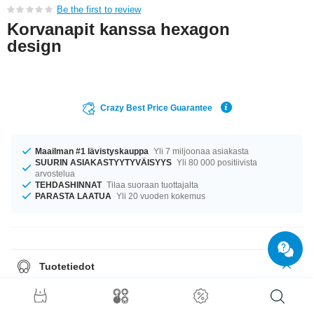
Be the first to review
Korvanapit kanssa hexagon
design
Crazy Best Price Guarantee
Maailman #1 lävistyskauppa
Yli 7 miljoonaa asiakasta
SUURIN ASIAKASTYYTYVÄISYYS
Yli 80 000 positiivista
arvostelua
TEHDASHINNAT
Tilaa suoraan tuottajalta
PARASTA LAATUA
Yli 20 vuoden kokemus
Tuotetiedot
charmantti tuote, joka luo nostetta mihin tahansa lookiin!