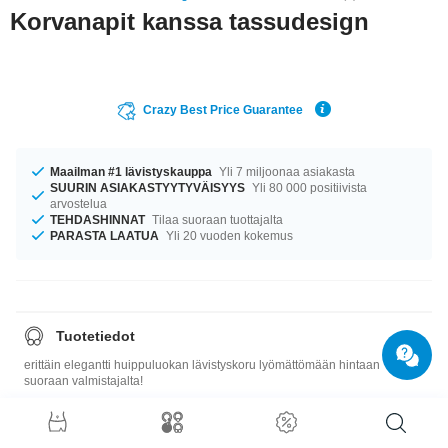
Korvanapit kanssa tassudesign
Crazy Best Price Guarantee
Maailman #1 lävistyskauppa
Yli 7 miljoonaa asiakasta
SUURIN ASIAKASTYYTYVÄISYYS
Yli 80 000 positiivista
arvostelua
TEHDASHINNAT
Tilaa suoraan tuottajalta
PARASTA LAATUA
Yli 20 vuoden kokemus
Tuotetiedot
erittäin elegantti huippuluokan lävistyskoru lyömättömään hintaan
suoraan valmistajalta!
Koko-opas