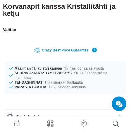
Korvanapit kanssa Kristallitähti ja
ketju
Valitse
Crazy Best Price Guarantee
Maailman #1 lävistyskauppa
Yli 7 miljoonaa asiakasta
SUURIN ASIAKASTYYTYVÄISYYS
Yli 80 000 positiivista
arvostelua
TEHDASHINNAT
Tilaa suoraan tuottajalta
PARASTA LAATUA
Yli 20 vuoden kokemus
Tuotetiedot
Ihanan kiven väri on Crystal. sensaatiomainen huippuluokan tuote
lyömättömään hintaan!