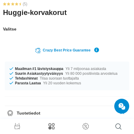
(5)
Huggie-korvakorut
Valitse
Crazy Best Price Guarantee
Maailman #1 lävistyskauppa
Yli 7 miljoonaa asiakasta
Suurin Asiakastyytyväisyys
Yli 80 000 positiivista arvostelua
Tehdashinnat
Tilaa suoraan tuottajalta
Parasta Laatua
Yli 20 vuoden kokemus
Tuotetiedot
Tuote myydään pareittain. Kun valitset määräksi 1, saat yhden parin
korviksia.