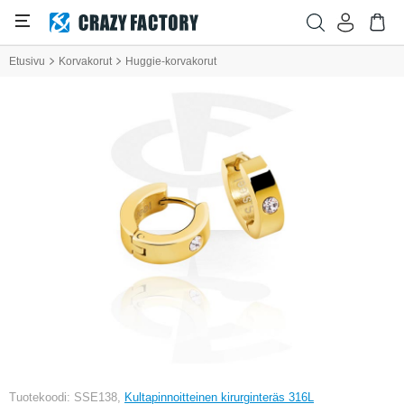
Etusivu
Korvakorut
Huggie-korvakorut
Tuotekoodi: SSE138,
Kultapinnoitteinen kirurginteräs 316L