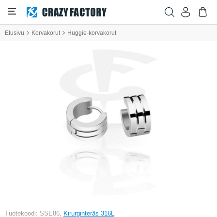
Etusivu
Korvakorut
Huggie-korvakorut
Tuotekoodi: SSE86,
Kirurginteräs 316L