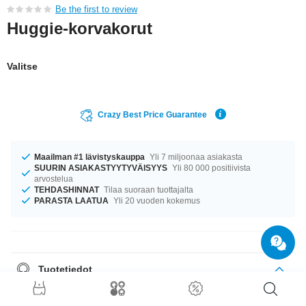
Be the first to review
Huggie-korvakorut
Valitse
Crazy Best Price Guarantee
Maailman #1 lävistyskauppa
Yli 7 miljoonaa asiakasta
SUURIN ASIAKASTYYTYVÄISYYS
Yli 80 000 positiivista
arvostelua
TEHDASHINNAT
Tilaa suoraan tuottajalta
PARASTA LAATUA
Yli 20 vuoden kokemus
Tuotetiedot
Tuote myydään pareittain. Kun valitset määräksi 1, saat yhden parin
korviksia.