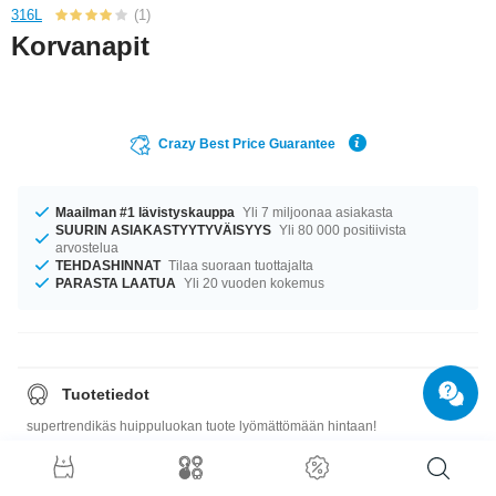
316L
(1)
Korvanapit
Crazy Best Price Guarantee
Maailman #1 lävistyskauppa
Yli 7 miljoonaa asiakasta
SUURIN ASIAKASTYYTYVÄISYYS
Yli 80 000 positiivista
arvostelua
TEHDASHINNAT
Tilaa suoraan tuottajalta
PARASTA LAATUA
Yli 20 vuoden kokemus
Tuotetiedot
supertrendikäs huippuluokan tuote lyömättömään hintaan!
Koko-opas