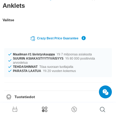
Anklets
Valitse
Crazy Best Price Guarantee
Maailman #1 lävistyskauppa
Yli 7 miljoonaa asiakasta
SUURIN ASIAKASTYYTYVÄISYYS
Yli 80 000 positiivista
arvostelua
TEHDASHINNAT
Tilaa suoraan tuottajalta
PARASTA LAATUA
Yli 20 vuoden kokemus
Tuotetiedot
Saatavana pituudessa 21 cm. upea tuote, joka on kuin juuri sinulle tehty!