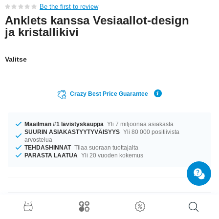
Be the first to review
Anklets kanssa Vesiaallot-design
ja kristallikivi
Valitse
Crazy Best Price Guarantee
Maailman #1 lävistyskauppa
Yli 7 miljoonaa asiakasta
SUURIN ASIAKASTYYTYVÄISYYS
Yli 80 000 positiivista
arvostelua
TEHDASHINNAT
Tilaa suoraan tuottajalta
PARASTA LAATUA
Yli 20 vuoden kokemus
Tuotetiedot
Tämän pienen aarteen pituus on 21 cm. Kiven väri on Crystal, mikä tekee