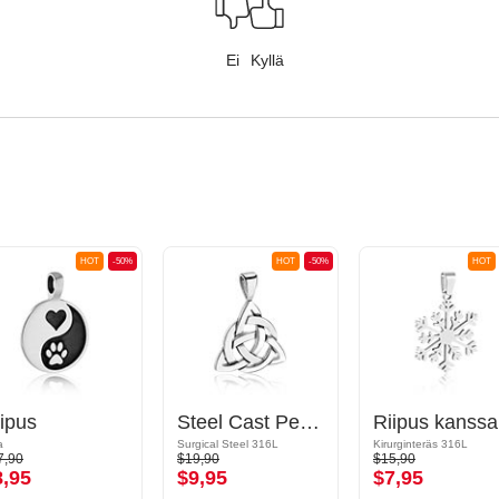
Ei
Kyllä
HOT
-50%
HOT
-50%
HOT
ipus
Steel Cast Pendant
R
a
Surgical Steel 316L
Kirurginteräs 316L
7,90
$19,90
$15,90
8,95
$9,95
$7,95