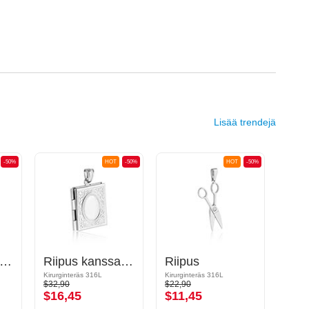
Lisää trendejä
-50%
HOT
-50%
HOT
-50%
iipus kanssa lumihiutaledesign
Riipus kanssa Book design ja salalokero
Riipus
Kirurginteräs 316L
Kirurginteräs 316L
Kirurg
$32,90
$22,90
$15,9
$16,45
$11,45
$7,