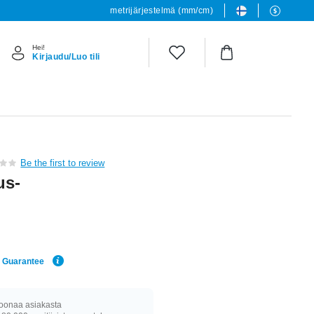
metrijärjestelmä (mm/cm)
Hei!
Kirjaudu/Luo tili
Be the first to review
us-
e Guarantee
joonaa asiakasta