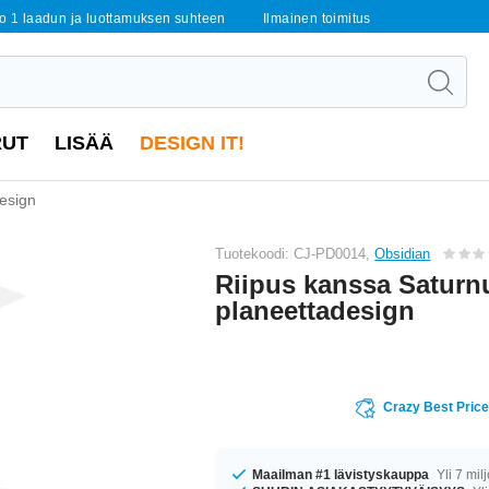
o 1 laadun ja luottamuksen suhteen
Ilmainen toimitus
RUT
LISÄÄ
DESIGN IT!
esign
Tuotekoodi: CJ-PD0014,
Obsidian
Riipus kanssa Saturn
planeettadesign
Crazy Best Pric
Maailman #1 lävistyskauppa
Yli 7 mil