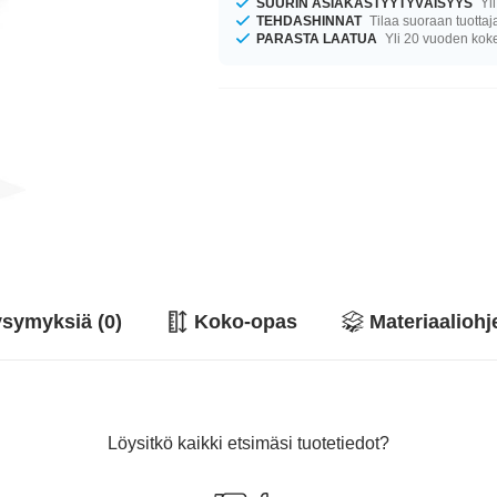
SUURIN ASIAKASTYYTYVÄISYYS
Yli
TEHDASHINNAT
Tilaa suoraan tuottaj
PARASTA LAATUA
Yli 20 vuoden ko
symyksiä (0)
Koko-opas
Materiaaliohj
Löysitkö kaikki etsimäsi tuotetiedot?