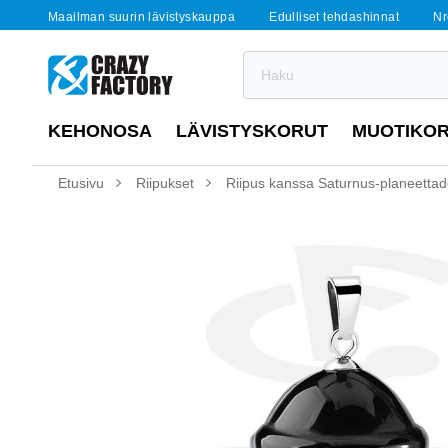
Maailman suurin lävistyskauppa
Edulliset tehdashinnat
Nr
KEHONOSA
LÄVISTYSKORUT
MUOTIKO
Etusivu
Riipukset
Riipus kanssa Saturnus-planeettad