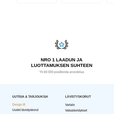
NRO 1 LAADUN JA
LUOTTAMUKSEN SUHTEEN
Yli 80 000 positiivista arvostelua
UUTISIA & TARJOUKSIA
LÄVISTYSKORUT
Design It!
Vartalo
Uudet lävistyskorut
Vatsalävistykset