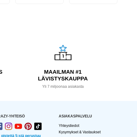
S
MAAILMAN #1
LÄVISTYSKAUPPA
a
Yli 7 miljoonaa asiakasta
AZY-YHTEISÖ
ASIAKASPALVELU
Yhteystiedot
Kysymykset & Vastaukset
2 pistettä 5:stä perustuu